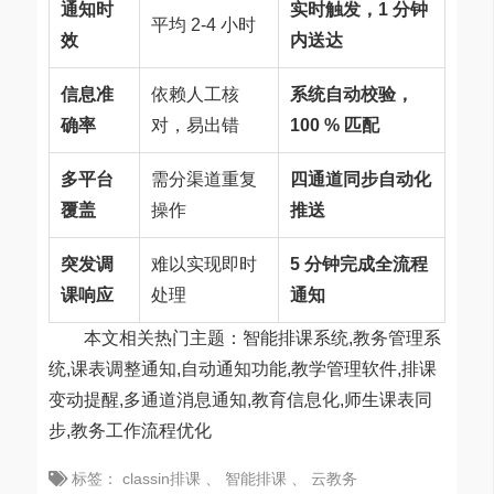
通知时
实时触发，1 分钟
平均 2-4 小时
效
内送达
信息准
依赖人工核
系统自动校验，
确率
对，易出错
100 % 匹配
多平台
需分渠道重复
四通道同步自动化
覆盖
操作
推送
突发调
难以实现即时
5 分钟完成全流程
课响应
处理
通知
本文相关热门主题：智能排课系统,教务管理系
统,课表调整通知,自动通知功能,教学管理软件,排课
变动提醒,多通道消息通知,教育信息化,师生课表同
步,教务工作流程优化
标签：
classin排课
、
智能排课
、
云教务