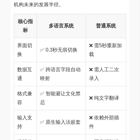
机构未来的发展半径。
核心指
多语言系统
普通系统
标
界面切
❌ 需5秒重新加
✅ 0.3秒无痕切换
换
载
数据互
✅ 跨语言字段自动
❌ 需人工二次
通
映射
录入
格式兼
✅ 智能避让文化禁
❌ 纯文字翻译
容
忌
输入支
❌ 依赖外部插
✅ 原生输入法嵌套
持
件