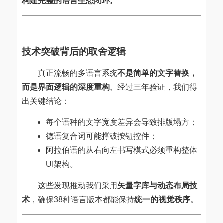
构建完整的语言生态闭环。
技术突破背后的取舍逻辑
真正流畅的多语言系统
不是简单的文字替换，
而是界面逻辑的深度重构
。经过三年验证，我们得
出关键结论：
每个语种的文字宽度差异会导致排版塌方；
德语复合词可能撑破按钮控件；
阿拉伯语的从右向左书写模式必须重构整体
UI架构。
这些发现推动我们采用
矢量字库与动态布局技
术
，确保38种语言版本都能保持
统一的视觉秩序
。