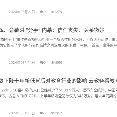
种新的趋势。近期新服务的....
2024年08月21日
0
1278
辉、俞敏洪 “分手” 内幕：信任丧失、关系微妙
洪的“分手”事件是直播电商行业一个标志性的分水岭，不仅因为两位当事
为它揭示了个人IP与公司品牌之间深层次的矛盾与冲突。 首先，事件的
件，这起事件暴露了双....
2024年08月14日
0
1666
数下降十年新低背后对教育行业的影响 云教务看教
2022年，20至40岁的人口已经减少了5509.9万人，据不完全统计，中国
.4亿，占总人口的17.2%。上半年结婚登记数仅为343万对，是去年同期
....
2024年08月13日
0
1357