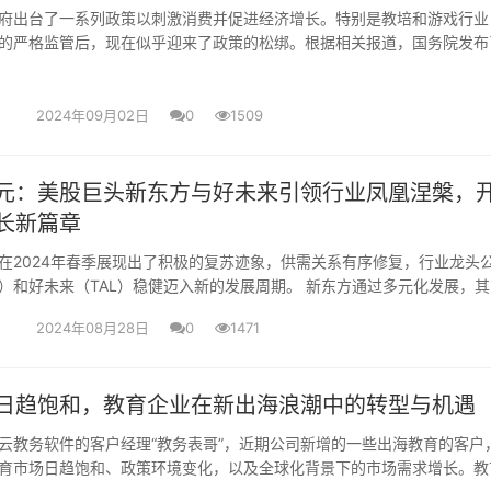
府出台了一系列政策以刺激消费并促进经济增长。特别是教培和游戏行业
的严格监管后，现在似乎迎来了政策的松绑。根据相关报道，国务院发布
务消费高质量发展的意见》，这份....
2024年09月02日
0
1509
元：美股巨头新东方与好未来引领行业凤凰涅槃，
长新篇章
在2024年春季展现出了积极的复苏迹象，供需关系有序修复，行业龙头
U）和好未来（TAL）稳健迈入新的发展周期。 新东方通过多元化发展，
双减政策实施前的水....
2024年08月28日
0
1471
日趋饱和，教育企业在新出海浪潮中的转型与机遇
云教务软件的客户经理“教务表哥”，近期公司新增的一些出海教育的客户
育市场日趋饱和、政策环境变化，以及全球化背景下的市场需求增长。教