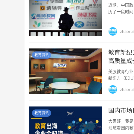
近期，中国政
历了一段时间
《关于促进服
zhaorui
教育新纪
教育资讯
高质量成
美股教育行业
新东方（ED
规模已经超越了
zhaorui
国内市场
教育资讯
大家好，我是
现随着国内教