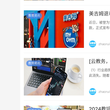
美吉姆退
教育资讯
近日，被誉为“
款，正式宣布
易日收盘价均低于
zhaorui
[云教务
教育资讯
（1）行业趋
此消失。随着
机构得以留存更
zhaorui
2024