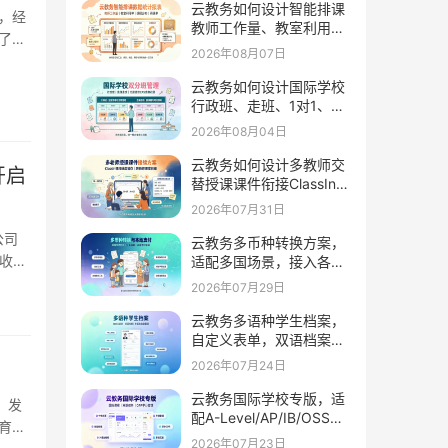
云教务如何设计智能排课
，经
教师工作量、教室利用、
了
课程分布、调课率
2026年08月07日
云教务如何设计国际学校
行政班、走班、1对1、竞
赛社团分层管理
2026年08月04日
云教务如何设计多教师交
开启
替授课课件衔接ClassIn留
存课件学习页码进度
2026年07月31日
公司
云教务多币种转换方案，
其收入
适配多国场景，接入各国
本地在线支付工具
2026年07月29日
云教务多语种学生档案，
自定义表单，双语档案管
理外籍生护照签证履历信
2026年07月24日
息
云教务国际学校专版，适
，发
配A-Level/AP/IB/OSSD
育企
课程，支持GPA学分外教
2026年07月23日