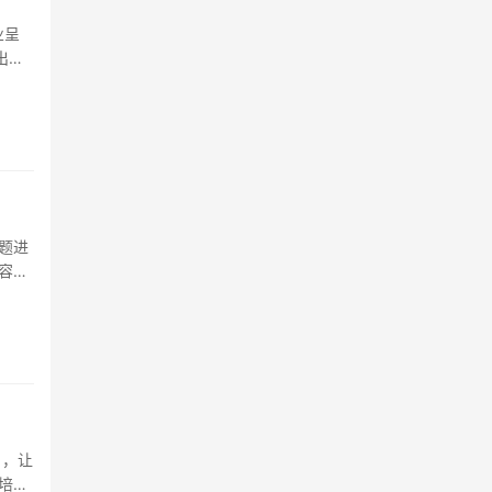
业呈
出了
题进
容。
》，让
培养