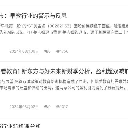
市：早教行业的警示与反思
早教第一股”的*ST美吉姆（002621.SZ）因股价连续低于面值，触发退
告别A股市场。 (1) 美吉姆退市背景 美吉姆的退市，源于其股票连续二十
1元....
2024年08月06日
0
1756
，看教育] 新东方与好未来新财季分析，盈利超双减
势与展望 尽管双减政策对教育培训机构造成了冲击，但优质教育的需求并
市场需求的旺盛和供给的出清，这两家公司的盈利能力得到了显著提升。
多的线下网点，行业竞争格....
2024年08月02日
0
1317
教培行业新机遇分析