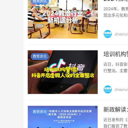
教育资讯
2024年，
现出多元化和
新的增长点。 职
zhaorui
培训机构
教育资讯
近日，抖音安
行整治。主要
1、无法核实专
zhaorui
新政解读
教育资讯
近日发布的《
我们看到了教