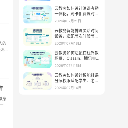
管理家校互通
云教务如何设计消课考勤
一体化，刷卡扣费课时统
计同步推送家长通知
2026年07月21日
云教务智能排课灵活时间
设置，适配节次时段节假
日学期周期
人的
2026年07月18日
导火线
云教务如何适配在线外教
场景，ClassIn、腾讯会
议、Zoom自动考勤
2026年07月15日
云教务如何设计智能排课
分层权限适配学生、老
师、教务不同角色
育
2026年07月14日
单身
的一半