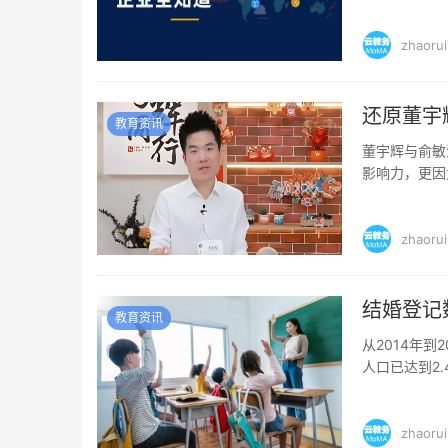
业出海已成为一
zhaorui
还原董宇
教育资讯
董宇辉与俞敏
影响力，更因
是“小作文”事
zhaorui
结婚登记
教育资讯
从2014年到
人口已达到2
左右。 随着生活
zhaorui