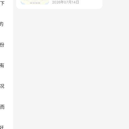
师、教务不同角色
2026年07月14日
下
的
份
有
况
而
好