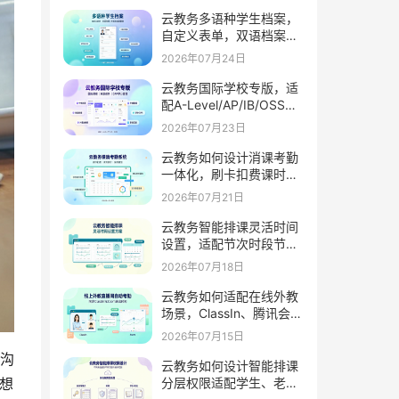
云教务多语种学生档案，
自定义表单，双语档案管
理外籍生护照签证履历信
2026年07月24日
息
云教务国际学校专版，适
配A-Level/AP/IB/OSSD
课程，支持GPA学分外教
2026年07月23日
管理家校互通
云教务如何设计消课考勤
一体化，刷卡扣费课时统
计同步推送家长通知
2026年07月21日
云教务智能排课灵活时间
设置，适配节次时段节假
日学期周期
2026年07月18日
云教务如何适配在线外教
场景，ClassIn、腾讯会
议、Zoom自动考勤
2026年07月15日
沟
云教务如何设计智能排课
想
分层权限适配学生、老