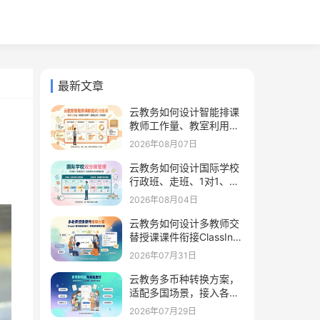
最新文章
云教务如何设计智能排课
教师工作量、教室利用、
课程分布、调课率
2026年08月07日
云教务如何设计国际学校
行政班、走班、1对1、竞
赛社团分层管理
2026年08月04日
云教务如何设计多教师交
替授课课件衔接ClassIn留
存课件学习页码进度
2026年07月31日
云教务多币种转换方案，
适配多国场景，接入各国
本地在线支付工具
2026年07月29日