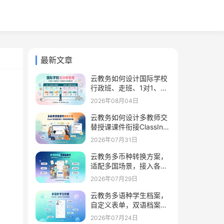
最新文章
云教务如何设计国际学校
行政班、走班、1对1、竞
赛社团分层管理
2026年08月04日
云教务如何设计多教师交
替授课课件衔接ClassIn留
存课件学习页码进度
2026年07月31日
云教务多币种转换方案，
适配多国场景，接入各国
本地在线支付工具
2026年07月29日
云教务多语种学生档案，
自定义表单，双语档案管
理外籍生护照签证履历信
2026年07月24日
息