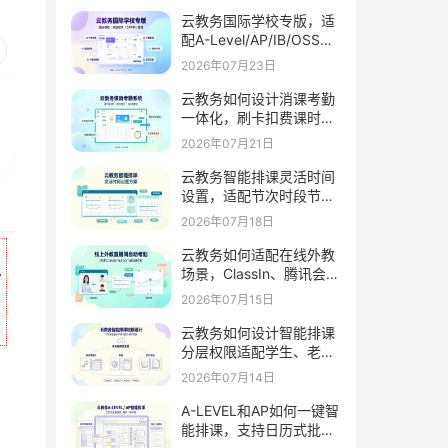
云教务国际学校专版，适
配A-Level/AP/IB/OSSD
课程，支持GPA学分外教
2026年07月23日
管理家校互通
云教务如何设计消课考勤
一体化，刷卡扣费课时统
计同步推送家长通知
2026年07月21日
云教务智能排课灵活时间
设置，适配节次时段节假
日学期周期
2026年07月18日
云教务如何适配在线外教
场景，ClassIn、腾讯会
议、Zoom自动考勤
2026年07月15日
云教务如何设计智能排课
分层权限适配学生、老
师、教务不同角色
2026年07月14日
A-LEVEL和AP如何一键智
能排课，支持日历式批量