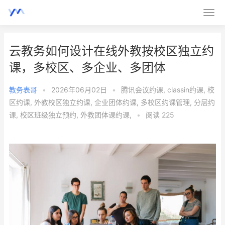
云教务如何设计在线外教按校区独立约
课，多校区、多企业、多团体
教务表哥
•
2026年06月02日
•
腾讯会议约课
,
classin约课
,
校
区约课
,
外教校区独立约课
,
企业团体约课
,
多校区约课管理
,
分层约
课
,
校区班级独立预约
,
外教团体课约课
,
•
阅读 225