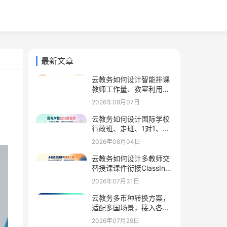
最新文章
云教务如何设计智能排课
教师工作量、教室利用、
课程分布、调课率
2026年08月07日
云教务如何设计国际学校
行政班、走班、1对1、竞
赛社团分层管理
2026年08月04日
云教务如何设计多教师交
替授课课件衔接ClassIn留
存课件学习页码进度
2026年07月31日
云教务多币种转换方案，
适配多国场景，接入各国
本地在线支付工具
2026年07月29日