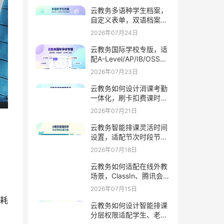
云教务多语种学生档案，
自定义表单，双语档案管
理外籍生护照签证履历信
2026年07月24日
息
云教务国际学校专版，适
配A-Level/AP/IB/OSSD
课程，支持GPA学分外教
2026年07月23日
管理家校互通
云教务如何设计消课考勤
一体化，刷卡扣费课时统
计同步推送家长通知
2026年07月21日
云教务智能排课灵活时间
设置，适配节次时段节假
日学期周期
2026年07月18日
云教务如何适配在线外教
场景，ClassIn、腾讯会
议、Zoom自动考勤
2026年07月15日
耗
云教务如何设计智能排课
分层权限适配学生、老