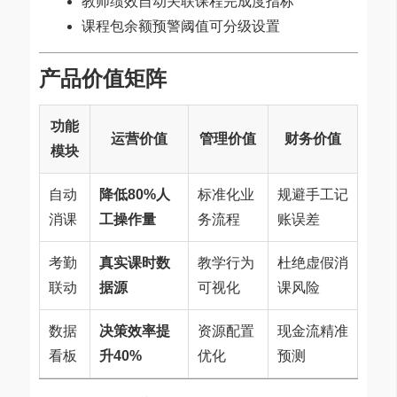
教师绩效自动关联课程完成度指标
课程包余额预警阈值可分级设置
产品价值矩阵
功能
运营价值
管理价值
财务价值
模块
自动
降低80%人
标准化业
规避手工记
消课
工操作量
务流程
账误差
考勤
真实课时数
教学行为
杜绝虚假消
联动
据源
可视化
课风险
数据
决策效率提
资源配置
现金流精准
看板
升40%
优化
预测