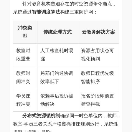
针对教育机构普遍存在的时空资源争夺痛点，
系统通过
智能调度算法
构建三重防护网：
冲突类
传统处理方式
云教务解决方案
型
教室时
人工核查耗时易
资源占用状态可
段重叠
漏
视化预判
教师时
跨部门沟通协调
教师日程优先级
间冲突
效率低下
智能排序
学员课
依赖事后投诉被
报名阶段即前置
程冲突
动解决
筛查拦截
分布式资源锁机制
确保同一时空单位内，教师-
教室-学员三者关系严格遵循排课规则运行，系统性