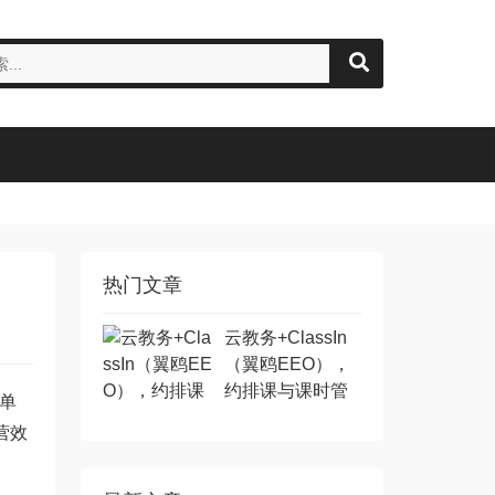
热门文章
云教务+ClassIn
（翼鸥EEO），
约排课与课时管
表单
理全面实现自动
营效
化